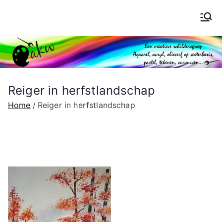
Ga
naar
Schilderen AKW
de
inhoud
Reiger in herfstlandschap
Home
Reiger in herfstlandschap