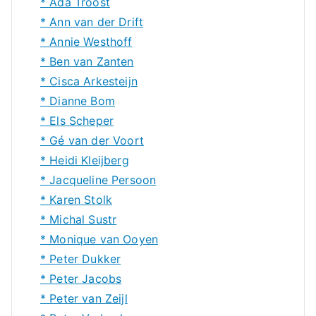
* Ada Troost
* Ann van der Drift
* Annie Westhoff
* Ben van Zanten
* Cisca Arkesteijn
* Dianne Bom
* Els Scheper
* Gé van der Voort
* Heidi Kleijberg
* Jacqueline Persoon
* Karen Stolk
* Michal Sustr
* Monique van Ooyen
* Peter Dukker
* Peter Jacobs
* Peter van Zeijl