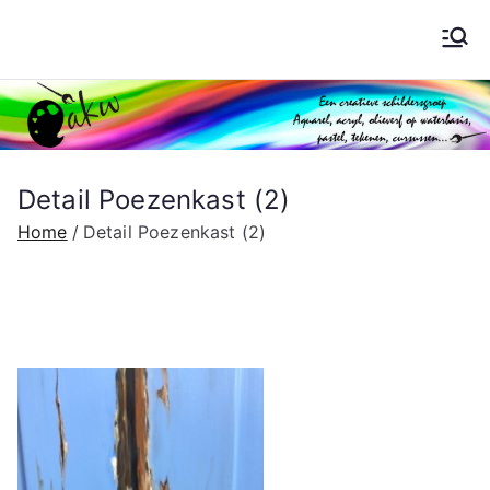
Ga
naar
Schilderen AKW
de
inhoud
Detail Poezenkast (2)
Home
Detail Poezenkast (2)