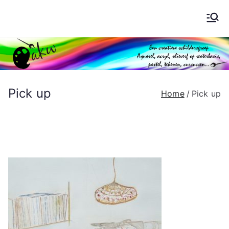
Ga
naar
Schilderen AKW
de
inhoud
Pick up
Home
Pick up