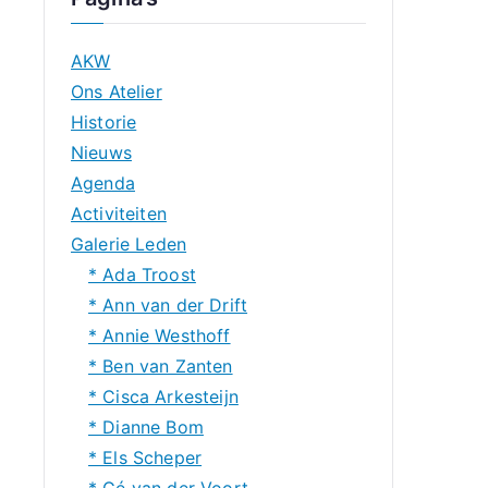
AKW
Ons Atelier
Historie
Nieuws
Agenda
Activiteiten
Galerie Leden
* Ada Troost
* Ann van der Drift
* Annie Westhoff
* Ben van Zanten
* Cisca Arkesteijn
* Dianne Bom
* Els Scheper
* Gé van der Voort