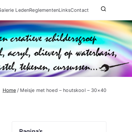
Galerie Leden
Reglementen
Links
Contact
Home
Meisje met hoed – houtskool – 30×40
Pagina’s