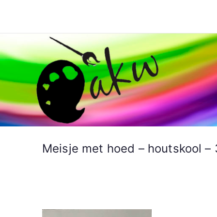
Ga
naar
Schilderen AKW
de
inhoud
Meisje met hoed – houtskool –