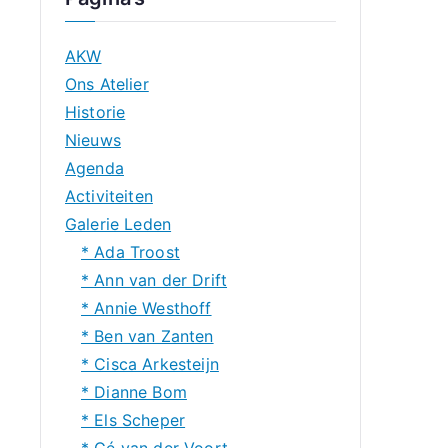
AKW
Ons Atelier
Historie
Nieuws
Agenda
Activiteiten
Galerie Leden
* Ada Troost
* Ann van der Drift
* Annie Westhoff
* Ben van Zanten
* Cisca Arkesteijn
* Dianne Bom
* Els Scheper
* Gé van der Voort