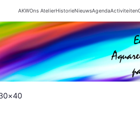
AKW
Ons Atelier
Historie
Nieuws
Agenda
Activiteiten
 30×40