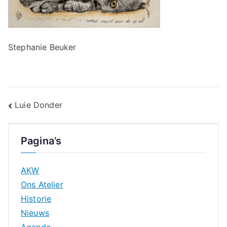
Stephanie Beuker
Bericht
Luie Donder
navigatie
Pagina’s
AKW
Ons Atelier
Historie
Nieuws
Agenda