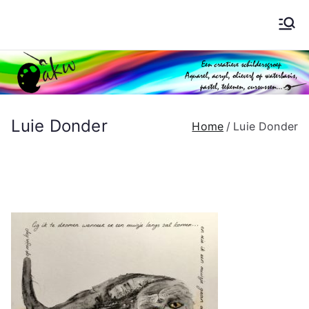
Ga
naar
Schilderen AKW
de
inhoud
Luie Donder
Home
Luie Donder