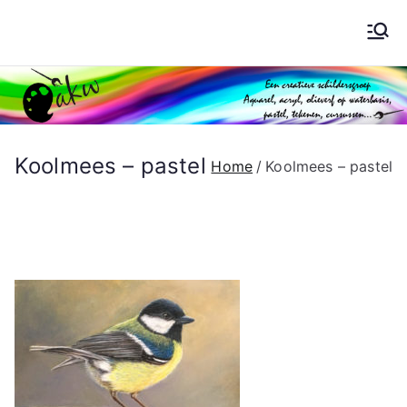
Ga
naar
Schilderen AKW
de
inhoud
Koolmees – pastel
Home
Koolmees – pastel