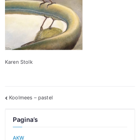
Karen Stolk
Bericht
Koolmees – pastel
navigatie
Pagina’s
AKW