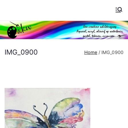
Ga
naar
Schilderen AKW
de
inhoud
IMG_0900
Home
IMG_0900