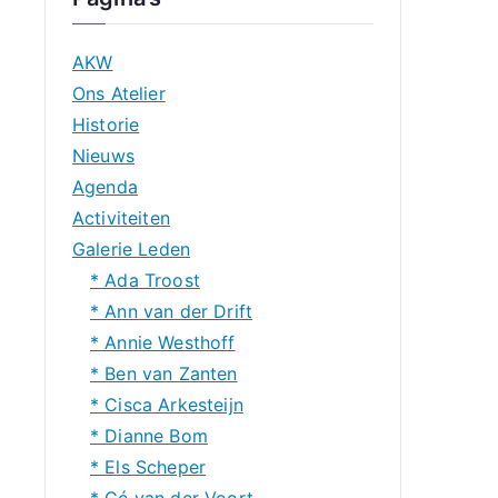
AKW
Ons Atelier
Historie
Nieuws
Agenda
Activiteiten
Galerie Leden
* Ada Troost
* Ann van der Drift
* Annie Westhoff
* Ben van Zanten
* Cisca Arkesteijn
* Dianne Bom
* Els Scheper
* Gé van der Voort