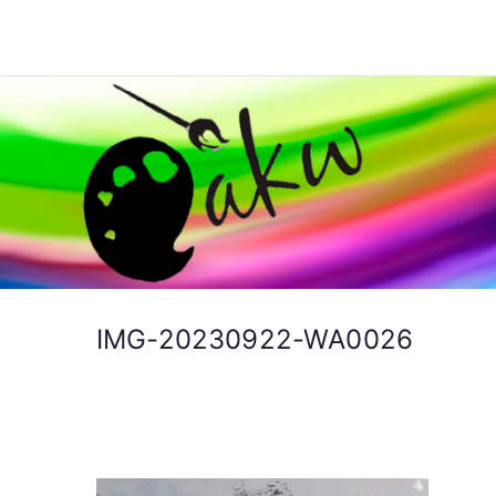
Ga
naar
Schilderen AKW
de
inhoud
IMG-20230922-WA0026