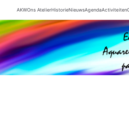
AKW
Ons Atelier
Historie
Nieuws
Agenda
Activiteiten