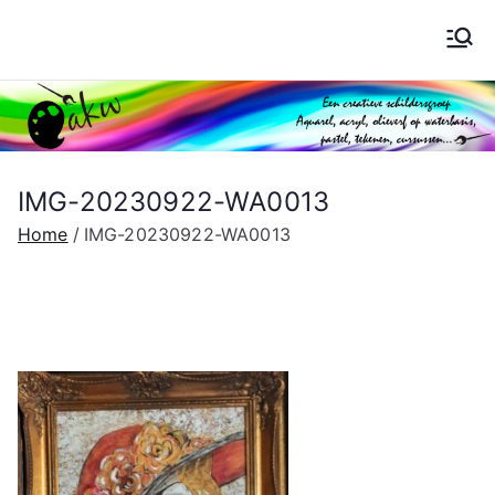
Ga
naar
Schilderen AKW
de
inhoud
IMG-20230922-WA0013
Home
IMG-20230922-WA0013