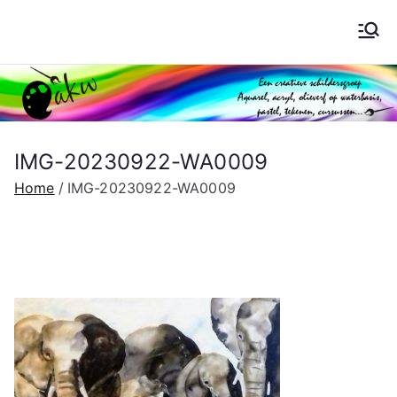
Ga
naar
Schilderen AKW
de
inhoud
IMG-20230922-WA0009
Home
IMG-20230922-WA0009