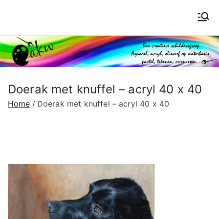
Ga
naar
Schilderen AKW
de
inhoud
Doerak met knuffel – acryl 40 x 40
Home
Doerak met knuffel – acryl 40 x 40