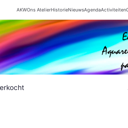
AKW
Ons Atelier
Historie
Nieuws
Agenda
Activiteiten
verkocht