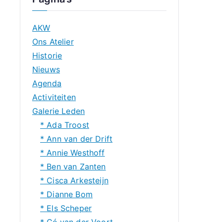
AKW
Ons Atelier
Historie
Nieuws
Agenda
Activiteiten
Galerie Leden
* Ada Troost
* Ann van der Drift
* Annie Westhoff
* Ben van Zanten
* Cisca Arkesteijn
* Dianne Bom
* Els Scheper
* Gé van der Voort