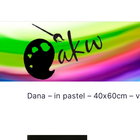
Ga
naar
Schilderen AKW
de
inhoud
Dana – in pastel – 40x60cm – 