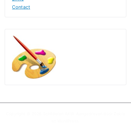
Contact
Copyright © 2026
Schilderen AKW
. Aangedreven door
Zakra
en
WordPress
.