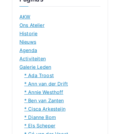
AKW
Ons Atelier
Historie
Nieuws
Agenda
Activiteiten
Galerie Leden
* Ada Troost
* Ann van der Drift
* Annie Westhoff
* Ben van Zanten
* Cisca Arkesteijn
* Dianne Bom
* Els Scheper
* Gé van der Voort