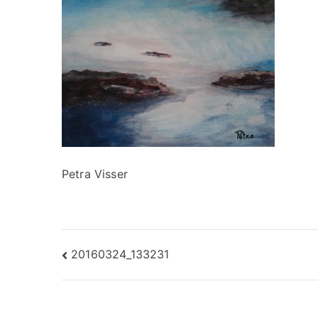
Petra Visser
Bericht
20160324_133231
navigatie