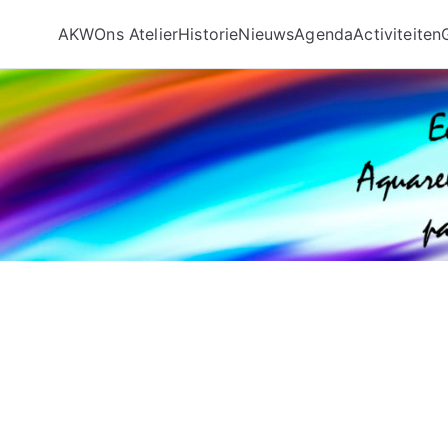
AKW
Ons Atelier
Historie
Nieuws
Agenda
Activiteiten