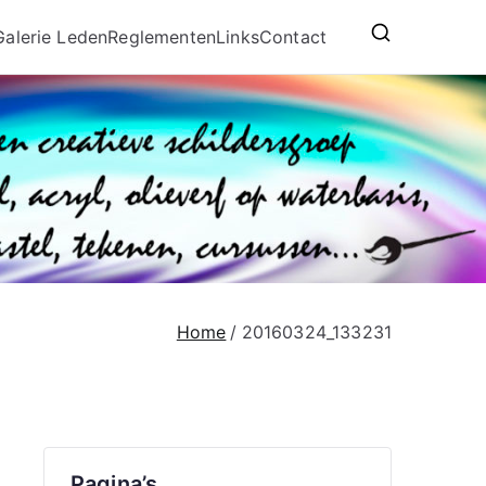
Galerie Leden
Reglementen
Links
Contact
Home
20160324_133231
Pagina’s