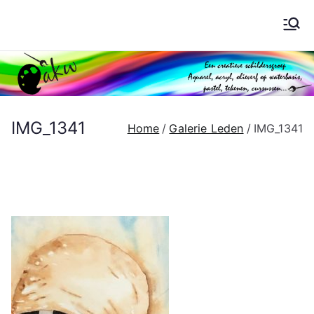
Ga
naar
Schilderen AKW
de
inhoud
IMG_1341
Home
Galerie Leden
IMG_1341