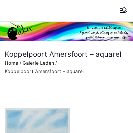
Ga
naar
Schilderen AKW
de
inhoud
Koppelpoort Amersfoort – aquarel
Home
Galerie Leden
Koppelpoort Amersfoort – aquarel