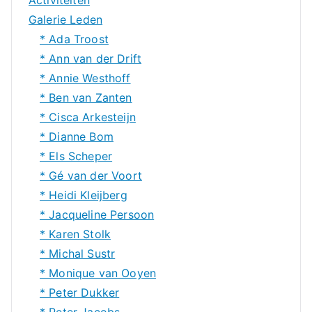
Activiteiten
Galerie Leden
* Ada Troost
* Ann van der Drift
* Annie Westhoff
* Ben van Zanten
* Cisca Arkesteijn
* Dianne Bom
* Els Scheper
* Gé van der Voort
* Heidi Kleijberg
* Jacqueline Persoon
* Karen Stolk
* Michal Sustr
* Monique van Ooyen
* Peter Dukker