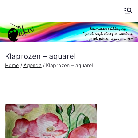
Ga
naar
Schilderen AKW
de
inhoud
Klaprozen – aquarel
Home
Agenda
Klaprozen – aquarel